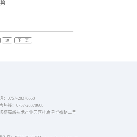
优势
10
下一页
0757-28378668
热线：0757-28378668
顺德高新技术产业园容桂扁滘华盛路二号